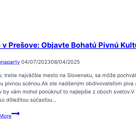
výčapov
v
Prešove
–
e
na
každú
o v Prešove: Objavte Bohatú Pivnú Ku
párty,
oslavu
onaparty
04/07/2023
08/04/2025
či
svadbu
, tretie najväčšie mesto na Slovensku, sa môže pochváli
vou pivnou scénou.Ak ste nadšeným obdivovateľom piva 
v by vám mohol ponúknuť to najlepšie z oboch svetov.V 
 sú dôležitou súčasťou…
Pivo
More
v
Prešove: