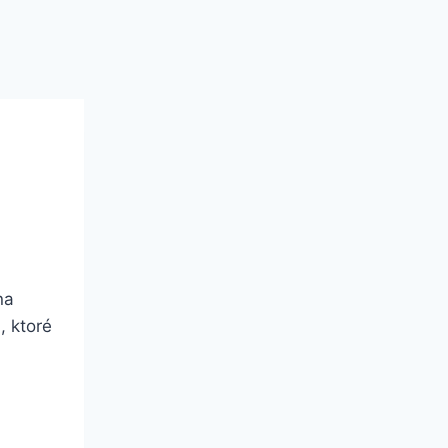
na
, ktoré