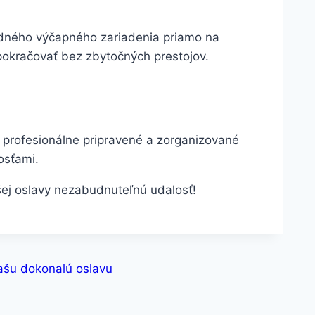
dného výčapného zariadenia priamo na
pokračovať bez zbytočných prestojov.
 profesionálne pripravené a zorganizované
osťami.
šej oslavy nezabudnuteľnú udalosť!
ašu dokonalú oslavu