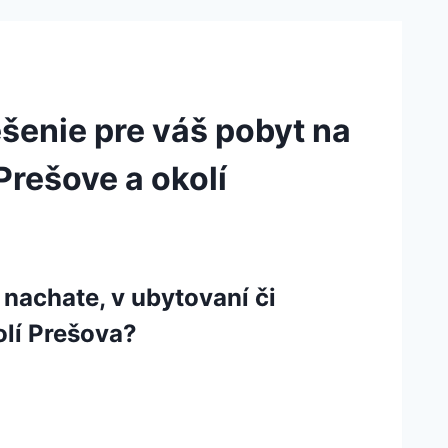
ešenie pre váš pobyt na
Prešove a okolí
nachate, v ubytovaní či
olí Prešova?