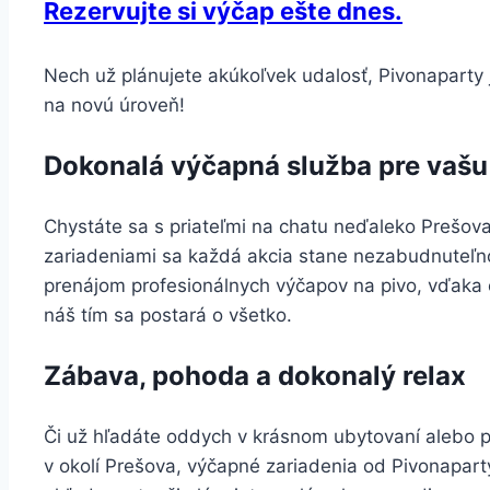
Rezervujte si výčap ešte dnes.
Nech už plánujete akúkoľvek udalosť, Pivonaparty
na novú úroveň!
Dokonalá výčapná služba pre vašu
Chystáte sa s priateľmi na chatu neďaleko Prešov
zariadeniami sa každá akcia stane nezabudnuteľn
prenájom profesionálnych výčapov na pivo, vďaka č
náš tím sa postará o všetko.
Zábava, pohoda a dokonalý relax
Či už hľadáte oddych v krásnom ubytovaní alebo p
v okolí Prešova, výčapné zariadenia od Pivonapar