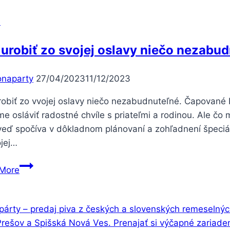
Objavte
Bohatú
e
Pivnú
Kultúru
urobiť zo svojej oslavy niečo nezabud
Východného
Slovenska
onaparty
27/04/2023
11/12/2023
robiť zo vvojej oslavy niečo nezabudnuteľné. Čapované
 osláviť radostné chvíle s priateľmi a rodinou. Ale čo
eď spočíva v dôkladnom plánovaní a zohľadnení špeciáln
ojej…
Ako
More
urobiť
zo
svojej
oslavy