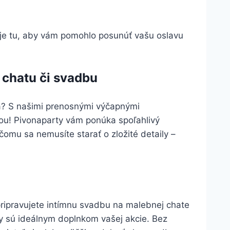
 je tu, aby vám pomohlo posunúť vašu oslavu
 chatu či svadbu
a? S našimi prenosnými výčapnými
ou! Pivonaparty vám ponúka spoľahlivý
omu sa nemusíte starať o zložité detaily –
ripravujete intímnu svadbu na malebnej chate
ty sú ideálnym doplnkom vašej akcie. Bez