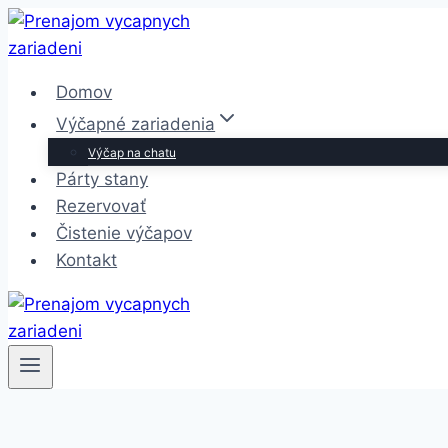
Skip
to
content
Domov
Výčapné zariadenia
Výčap na chatu
Párty stany
Rezervovať
Čistenie výčapov
Kontakt