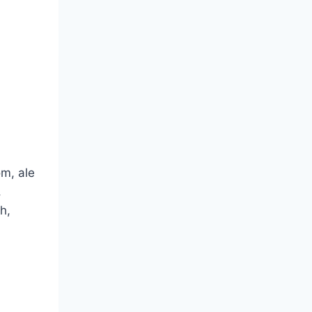
om, ale
,
h,