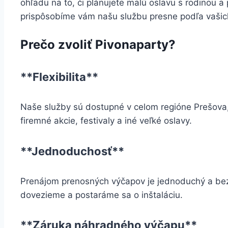
ohľadu na to, či plánujete malú oslavu s rodinou a
prispôsobíme vám našu službu presne podľa vašich
Prečo zvoliť Pivonaparty?
**Flexibilita**
Naše služby sú dostupné v celom regióne Prešova, a
firemné akcie, festivaly a iné veľké oslavy.
**Jednoduchosť**
Prenájom prenosných výčapov je jednoduchý a bez
dovezieme a postaráme sa o inštaláciu.
**Záruka náhradného výčapu**