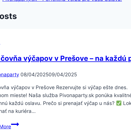
Posts
e
čovňa výčapov v Prešove – na každú p
onaparty
08/04/2025
09/04/2025
ovňa výčapov v Prešove Rezervujte si výčap ešte dnes.
nom mieste! Naša služba Pivonaparty.sk ponúka kvalitn
hnú každú oslavu. Prečo si prenajať výčap u nás?
Lok
hať na kuriéra…
Požičovňa
More