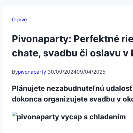
O pive
Pivonaparty: Perfektné ri
chate, svadbu či oslavu v 
By
pivonaparty
30/09/2024
09/04/2025
Plánujete nezabudnuteľnú udalosť 
dokonca organizujete svadbu v ok