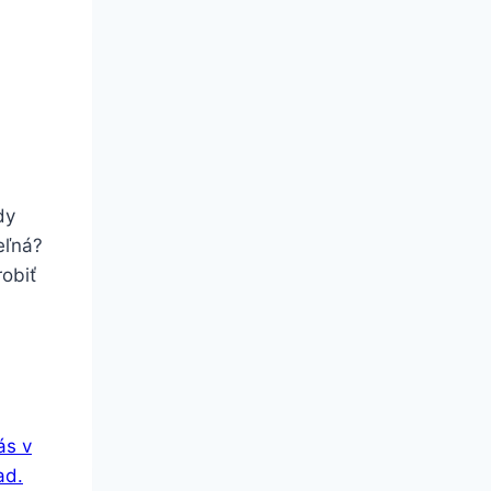
dy
eľná?
obiť