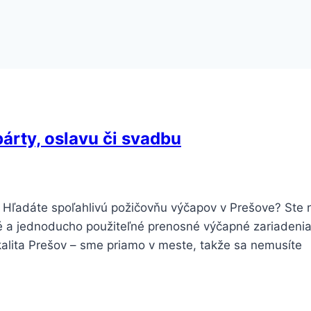
árty, oslavu či svadbu
 Hľadáte spoľahlivú požičovňu výčapov v Prešove? Ste 
é a jednoducho použiteľné prenosné výčapné zariadenia
alita Prešov – sme priamo v meste, takže sa nemusíte