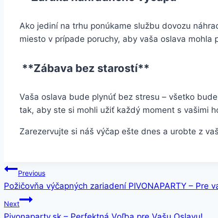
Ako jediní na trhu ponúkame službu dovozu náhra
miesto v prípade poruchy, aby vaša oslava mohla 
**Zábava bez starostí**
Vaša oslava bude plynúť bez stresu – všetko bude
tak, aby ste si mohli užiť každý moment s vašimi h
Zarezervujte si náš výčap ešte dnes a urobte z va
Navigácia
Previous
Požičovňa výčapných zariadení PIVONAPARTY – Pre v
v
Next
článku
Pivonaparty.sk – Perfektná Voľba pre Vašu Oslavu!