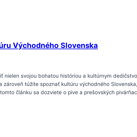
ltúru Východného Slovenska
ť nielen svojou bohatou históriou a kultúrnym dedičstv
a zároveň túžite spoznať kultúru východného Slovenska
tomto článku sa dozviete o pive a prešovských pivárňac