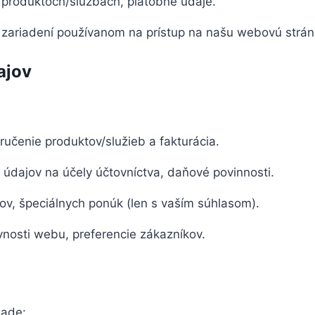
 produktoch/službách, platobné údaje.
 o zariadení používanom na prístup na našu webovú strán
ajov
učenie produktov/služieb a fakturácia.
 údajov na účely účtovníctva, daňové povinnosti.
rov, špeciálnych ponúk (len s vaším súhlasom).
vnosti webu, preferencie zákazníkov.
lade: