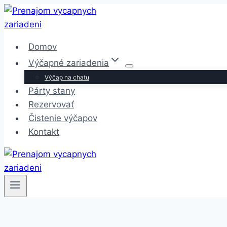
Skip
to
content
Domov
Výčapné zariadenia
Výčap na chatu
Párty stany
Rezervovať
Čistenie výčapov
Kontakt