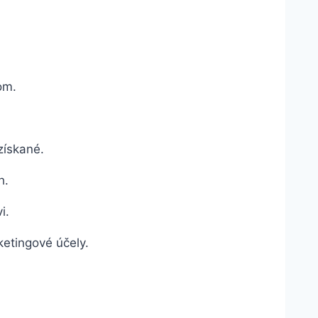
om.
získané.
h.
i.
etingové účely.