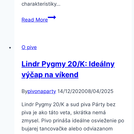
charakteristiky…
Ochutnajte
Read More
Pravé
Potešenie
Výroby
O pive
Piva
Lindr Pygmy 20/K: Ideálny
výčap na víkend
By
pivonaparty
14/12/2020
08/04/2025
Lindr Pygmy 20/K a sud piva Párty bez
piva je ako táto veta, skrátka nemá
zmysel. Pivo prináša ideálne osvieženie po
bujarej tancovačke alebo odviazanom