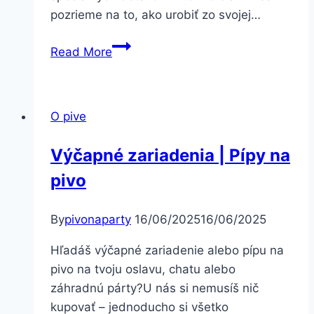
pozrieme na to, ako urobiť zo svojej…
Ako
Read More
urobiť
zo
svojej
O pive
oslavy
niečo
Výčapné zariadenia | Pípy na
nezabudnuteľné.
pivo
By
pivonaparty
16/06/2025
16/06/2025
Hľadáš výčapné zariadenie alebo pípu na
pivo na tvoju oslavu, chatu alebo
záhradnú párty?U nás si nemusíš nič
kupovať – jednoducho si všetko