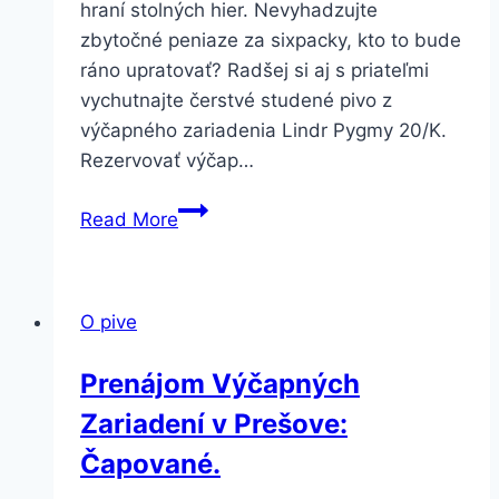
hraní stolných hier. Nevyhadzujte
zbytočné peniaze za sixpacky, kto to bude
ráno upratovať? Radšej si aj s priateľmi
vychutnajte čerstvé studené pivo z
výčapného zariadenia Lindr Pygmy 20/K.
Rezervovať výčap…
Lindr
Read More
Pygmy
20/K:
Ideálny
O pive
výčap
na
Prenájom Výčapných
víkend
Zariadení v Prešove:
Čapované.