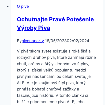
Prešove
O pive
–
na
Ochutnajte Pravé Potešenie
každú
Výroby Piva
párty,
oslavu
či
By
pivonaparty
18/05/2023
02/02/2024
svadbu
V pivárskom svete existuje široká škála
rôznych druhov piva, ktoré zahŕňajú rôzne
chuti, arómy a štýly. Jedným zo štýlov,
ktorý si získal veľkú popularitu medzi
pivnými nadšencami po celom svete, je
ALE. Ale je zaujímavý štýl piva, ktorý
prináša bohaté chuťové zážitky a
fascinujúcu históriu. V tomto článku si
bližšie pripomenieme pivo ALE, jeho