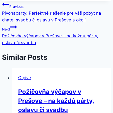
Navigácia
Previous
Pivonaparty: Perfektné riešenie pre váš pobyt na
v
chate, svadbu či oslavu v Prešove a okolí
článku
Next
Požičovňa výčapov v Prešove – na každú párty,
oslavu či svadbu
Similar Posts
O pive
Požičovňa výčapov v
Prešove – na každú párty,
oslavu či svadbu