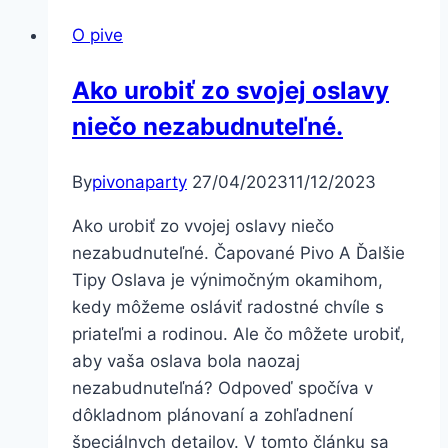
v
O pive
Prešove:
Čapované.
Ako urobiť zo svojej oslavy
niečo nezabudnuteľné.
By
pivonaparty
27/04/2023
11/12/2023
Ako urobiť zo vvojej oslavy niečo
nezabudnuteľné. Čapované Pivo A Ďalšie
Tipy Oslava je výnimočným okamihom,
kedy môžeme osláviť radostné chvíle s
priateľmi a rodinou. Ale čo môžete urobiť,
aby vaša oslava bola naozaj
nezabudnuteľná? Odpoveď spočíva v
dôkladnom plánovaní a zohľadnení
špeciálnych detailov. V tomto článku sa