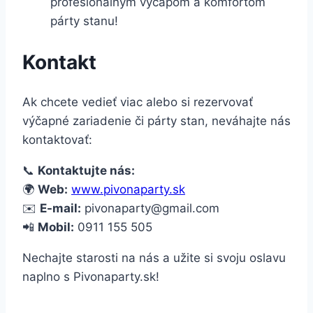
profesionálnym výčapom a komfortom
párty stanu!
Kontakt
Ak chcete vedieť viac alebo si rezervovať
výčapné zariadenie či párty stan, neváhajte nás
kontaktovať:
📞
Kontaktujte nás:
🌍
Web:
www.pivonaparty.sk
✉️
E-mail:
pivonaparty@gmail.com
📲
Mobil:
0911 155 505
Nechajte starosti na nás a užite si svoju oslavu
naplno s Pivonaparty.sk!