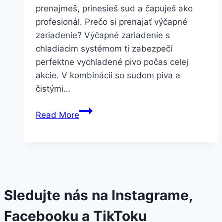
prenajmeš, prinesieš sud a čapuješ ako
profesionál. Prečo si prenajať výčapné
zariadenie? Výčapné zariadenie s
chladiacim systémom ti zabezpečí
perfektne vychladené pivo počas celej
akcie. V kombinácii so sudom piva a
čistými…
Výčapné
Read More
zariadenia
|
Pípy
na
pivo
Sledujte nás na Instagrame,
Facebooku a TikToku