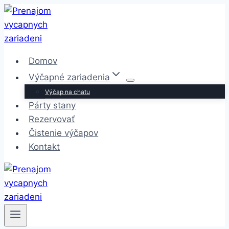
Skip
to
content
Domov
Výčapné zariadenia
Výčap na chatu
Párty stany
Rezervovať
Čistenie výčapov
Kontakt