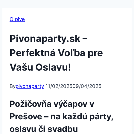
O pive
Pivonaparty.sk –
Perfektná Voľba pre
Vašu Oslavu!
By
pivonaparty
11/02/2025
09/04/2025
Požičovňa výčapov v
Prešove – na každú párty,
oslavu či svadbu