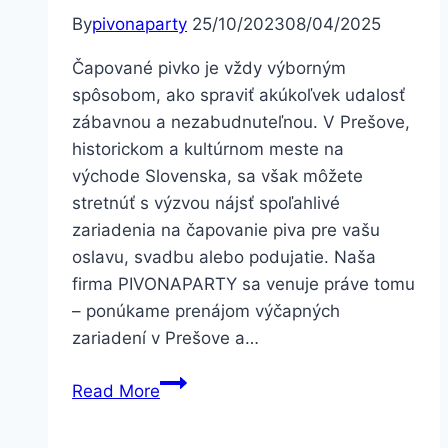
By
pivonaparty
25/10/2023
08/04/2025
Čapované pivko je vždy výborným
spôsobom, ako spraviť akúkoľvek udalosť
zábavnou a nezabudnuteľnou. V Prešove,
historickom a kultúrnom meste na
východe Slovenska, sa však môžete
stretnúť s výzvou nájsť spoľahlivé
zariadenia na čapovanie piva pre vašu
oslavu, svadbu alebo podujatie. Naša
firma PIVONAPARTY sa venuje práve tomu
– ponúkame prenájom výčapných
zariadení v Prešove a…
Prenájom
Read More
Výčapných
Zariadení