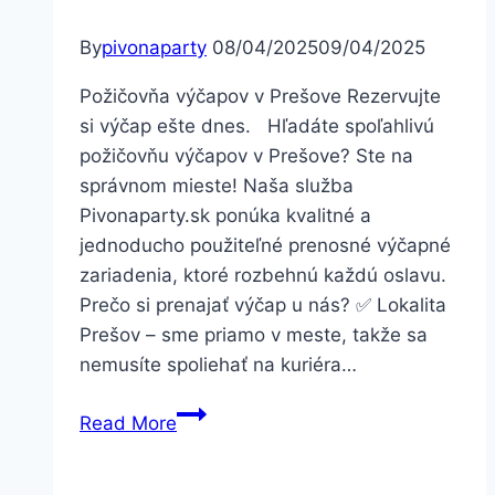
By
pivonaparty
08/04/2025
09/04/2025
Požičovňa výčapov v Prešove Rezervujte
si výčap ešte dnes. Hľadáte spoľahlivú
požičovňu výčapov v Prešove? Ste na
správnom mieste! Naša služba
Pivonaparty.sk ponúka kvalitné a
jednoducho použiteľné prenosné výčapné
zariadenia, ktoré rozbehnú každú oslavu.
Prečo si prenajať výčap u nás? ✅ Lokalita
Prešov – sme priamo v meste, takže sa
nemusíte spoliehať na kuriéra…
Požičovňa
Read More
výčapov
v