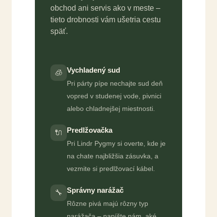
obchod ani servis ako v meste –
tieto drobnosti vám ušetria cestu
späť.
Vychladený sud
🧊
Pri párty pípe nechajte sud deň
vopred v studenej vode, pivnici
alebo chladnejšej miestnosti.
Predlžovačka
🔌
Pri Lindr Pygmy si overte, kde je
na chate najbližšia zásuvka, a
vezmite si predlžovací kábel.
Správny narážač
🔧
Rôzne pivá majú rôzny typ
narážača – napíšte nám, aké