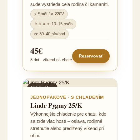
sude vystrieda celá rodina či kamaráti.
⚡ Stačí 1× 220V
👨‍👩‍👧‍👦 10–15 osôb
🍺 30–40 pív/hod
45€
Rezervovať
3 dni · víkend na chate
Väčší výkon
JEDNOPÁKOVÉ · S CHLADENÍM
Lindr Pygmy 25/K
Výkonnejšie chladenie pre chatu, kde
sa zíde viac hostí – oslava, rodinné
stretnutie alebo predĺžený víkend pri
ohni.