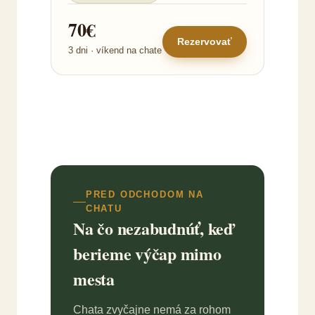
70€
Rezervovať
3 dni · víkend na chate
PRED ODCHODOM NA
CHATU
Na čo nezabudnúť, keď
berieme výčap mimo
mesta
Chata zvyčajne nemá za rohom