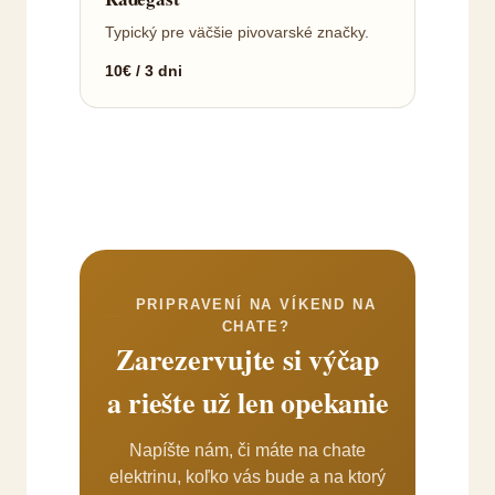
Typický pre väčšie pivovarské značky.
10€ / 3 dni
PRIPRAVENÍ NA VÍKEND NA
CHATE?
Zarezervujte si výčap
a riešte už len opekanie
Napíšte nám, či máte na chate
elektrinu, koľko vás bude a na ktorý