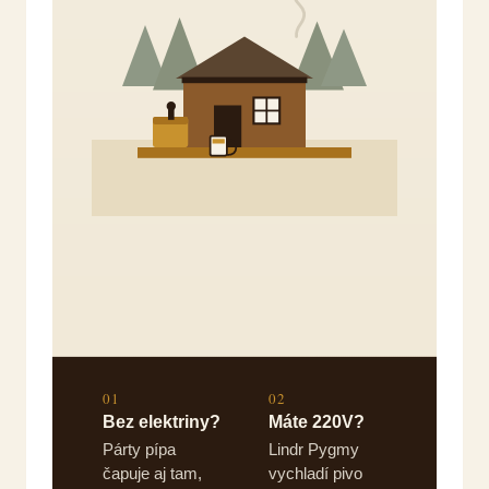
01
02
Bez elektriny?
Máte 220V?
Párty pípa
Lindr Pygmy
čapuje aj tam,
vychladí pivo