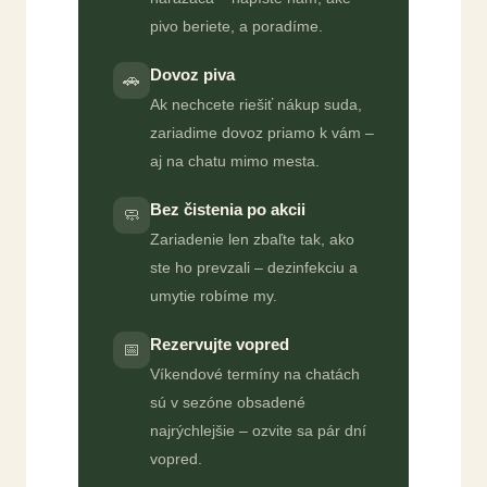
pivo beriete, a poradíme.
Dovoz piva
🚗
Ak nechcete riešiť nákup suda,
zariadime dovoz priamo k vám –
aj na chatu mimo mesta.
Bez čistenia po akcii
🧼
Zariadenie len zbaľte tak, ako
ste ho prevzali – dezinfekciu a
umytie robíme my.
Rezervujte vopred
📅
Víkendové termíny na chatách
sú v sezóne obsadené
najrýchlejšie – ozvite sa pár dní
vopred.