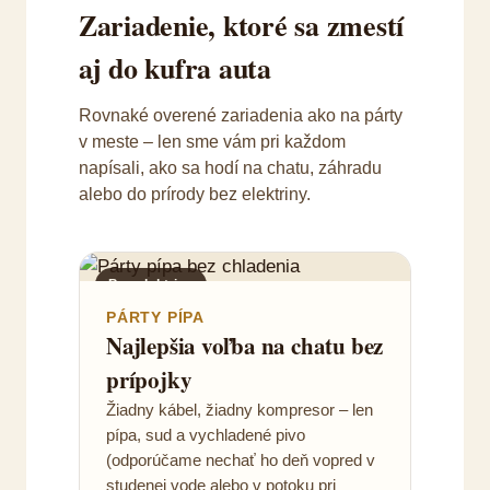
Zariadenie, ktoré sa zmestí
aj do kufra auta
Rovnaké overené zariadenia ako na párty
v meste – len sme vám pri každom
napísali, ako sa hodí na chatu, záhradu
alebo do prírody bez elektriny.
Bez elektriny
PÁRTY PÍPA
Najlepšia voľba na chatu bez
prípojky
Žiadny kábel, žiadny kompresor – len
pípa, sud a vychladené pivo
(odporúčame nechať ho deň vopred v
studenej vode alebo v potoku pri