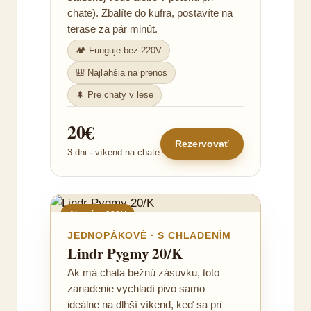
chate). Zbalíte do kufra, postavíte na
terase za pár minút.
🏕️ Funguje bez 220V
🎒 Najľahšia na prenos
🌲 Pre chaty v lese
20€
Rezervovať
3 dni · víkend na chate
Ak máte 220V
JEDNOPÁKOVÉ · S CHLADENÍM
Lindr Pygmy 20/K
Ak má chata bežnú zásuvku, toto
zariadenie vychladí pivo samo –
ideálne na dlhší víkend, keď sa pri