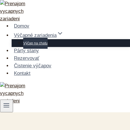
Skip
to
content
Domov
Výčapné zariadenia
Výčap na chatu
Párty stany
Rezervovať
Čistenie výčapov
Kontakt