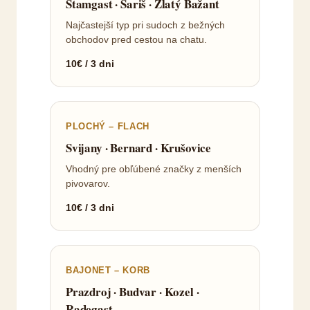
Štamgast · Šariš · Zlatý Bažant
Najčastejší typ pri sudoch z bežných
obchodov pred cestou na chatu.
10€ / 3 dni
PLOCHÝ – FLACH
Svijany · Bernard · Krušovice
Vhodný pre obľúbené značky z menších
pivovarov.
10€ / 3 dni
BAJONET – KORB
Prazdroj · Budvar · Kozel ·
Radegast