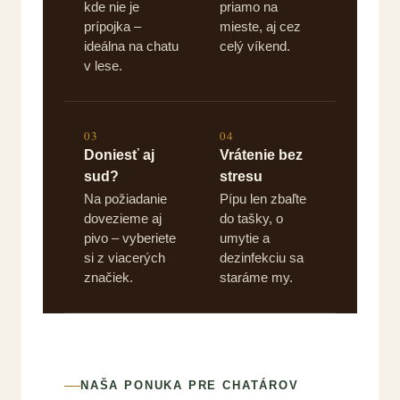
kde nie je
priamo na
prípojka –
mieste, aj cez
ideálna na chatu
celý víkend.
v lese.
03
04
Doniesť aj
Vrátenie bez
sud?
stresu
Na požiadanie
Pípu len zbaľte
dovezieme aj
do tašky, o
pivo – vyberiete
umytie a
si z viacerých
dezinfekciu sa
značiek.
staráme my.
NAŠA PONUKA PRE CHATÁROV