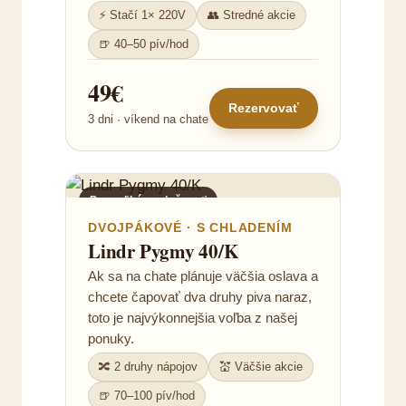
⚡ Stačí 1× 220V
👥 Stredné akcie
🍺 40–50 pív/hod
49€
Rezervovať
3 dni · víkend na chate
Pre veľkú spoločnosť
DVOJPÁKOVÉ · S CHLADENÍM
Lindr Pygmy 40/K
Ak sa na chate plánuje väčšia oslava a
chcete čapovať dva druhy piva naraz,
toto je najvýkonnejšia voľba z našej
ponuky.
🔀 2 druhy nápojov
💒 Väčšie akcie
🍺 70–100 pív/hod