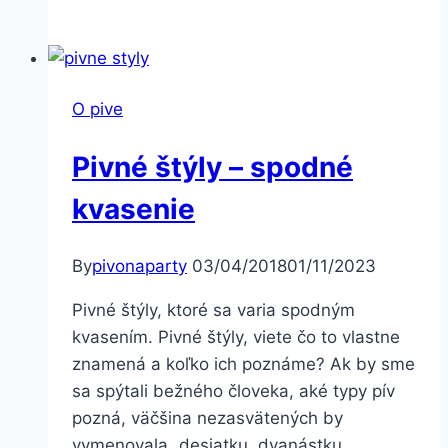
výčapných
zariadení,
ako
to
O pive
funguje
Pivné štýly – spodné
kvasenie
By
pivonaparty
03/04/2018
01/11/2023
Pivné štýly, ktoré sa varia spodným
kvasením. Pivné štýly, viete čo to vlastne
znamená a koľko ich poznáme? Ak by sme
sa spýtali bežného človeka, aké typy pív
pozná, väčšina nezasvätených by
vymenovala „desiatku, dvanástku