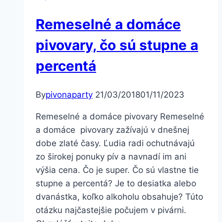
Remeselné a domáce
pivovary, čo sú stupne a
percentá
By
pivonaparty
21/03/2018
01/11/2023
Remeselné a domáce pivovary Remeselné
a domáce pivovary zažívajú v dnešnej
dobe zlaté časy. Ľudia radi ochutnávajú
zo širokej ponuky pív a navnadí im ani
výšia cena. Čo je super. Čo sú vlastne tie
stupne a percentá? Je to desiatka alebo
dvanástka, koľko alkoholu obsahuje? Túto
otázku najčastejšie počujem v pivárni.