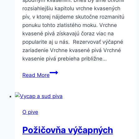
spodným kvasením. Dnes by sme otvorili
rozsiahlejšiu kapitolu vrchne kvasených
pív, v ktorej nájdeme skutočne rozmanitú
ponuku tohto zlatistého moku. Vrchne
kvasené pivá získavajú čoraz viac na
popularite aj u nás. Rezervovať výčapné
zariadenie Vrchne kvasené pivá Vrchné
kvasenie pivá prebieha približne…
Pivné
Read More
štýly
–
vrchné
kvasenie
O pive
Požičovňa výčapných