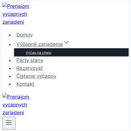
Skip
to
content
Domov
Výčapné zariadenia
Výčap na chatu
Párty stany
Rezervovať
Čistenie výčapov
Kontakt