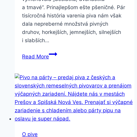
a tmavé“. Prinajlepšom ešte pšeničné. Pár
tisícročná história varenia piva nám však
dala nepreberné množstvá pivných
druhov, horkejších, jemnejších, silnejších
i slabších…
Pivné
Read More
štýly
–
spodné
kvasenie
O pive