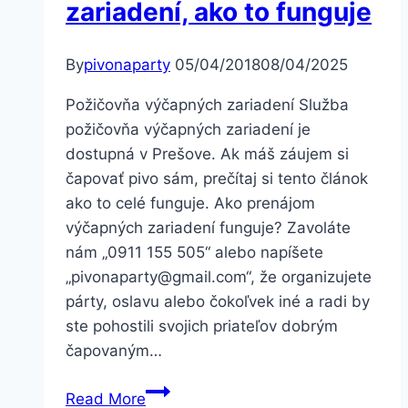
zariadení, ako to funguje
By
pivonaparty
05/04/2018
08/04/2025
Požičovňa výčapných zariadení Služba
požičovňa výčapných zariadení je
dostupná v Prešove. Ak máš záujem si
čapovať pivo sám, prečítaj si tento článok
ako to celé funguje. Ako prenájom
výčapných zariadení funguje? Zavoláte
nám „0911 155 505“ alebo napíšete
„pivonaparty@gmail.com“, že organizujete
párty, oslavu alebo čokoľvek iné a radi by
ste pohostili svojich priateľov dobrým
čapovaným…
Požičovňa
Read More