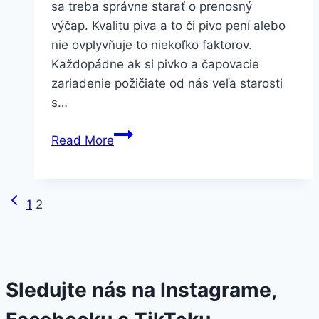
sa treba správne starať o prenosný
výčap. Kvalitu piva a to či pivo pení alebo
nie ovplyvňuje to niekoľko faktorov.
Každopádne ak si pivko a čapovacie
zariadenie požičiate od nás veľa starosti
s…
Prečo
Read More
pivo
pení
cez
Previous
Page
1
2
prenosný
Page
výčap
navigation
Sledujte nás na Instagrame,