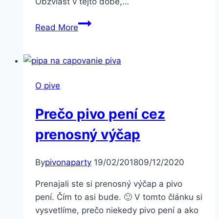
Obzvlášť v tejto dobe,…
Remeselné
Read More
a
domáce
pivovary,
čo
O pive
sú
stupne
Prečo pivo pení cez
a
percentá
prenosný výčap
By
pivonaparty
19/02/2018
09/12/2020
Prenajali ste si prenosný výčap a pivo
pení. Čím to asi bude. 🙂 V tomto článku si
vysvetlíme, prečo niekedy pivo pení a ako