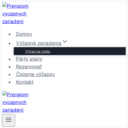
Skip
to
content
Domov
Výčapné zariadenia
Výčap na chatu
Párty stany
Rezervovať
Čistenie výčapov
Kontakt